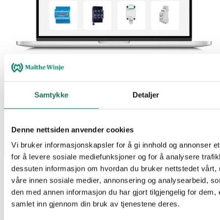
Samtykke
Detaljer
Denne nettsiden anvender cookies
Vi bruker informasjonskapsler for å gi innhold og annonser et
for å levere sosiale mediefunksjoner og for å analysere trafik
dessuten informasjon om hvordan du bruker nettstedet vårt,
Kontakta oss så hjälper vi dig
våre innen sosiale medier, annonsering og analysearbeid, 
den med annen informasjon du har gjort tilgjengelig for dem, 
Oavsett om det gäller teknisk- eller säljsupport, produkter eller
samlet inn gjennom din bruk av tjenestene deres.
rådgivning ser vi till att du får rätt hjälp.