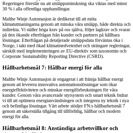
Regeringen föreslår nu att utsläppsminskning ska viktas med minst
30 % i alla offentliga upphandlingar.
Malthe Winje Automasjon är dedikerat till att möta
klimatutmaningarna genom att minska våra utsläpp, både direkta och
indirekta. Vi ställer höga krav på oss själva, följer lagkrav och svarar
på den ökande efterfrågan från kunder och partners på hållbara
lösningar. Efterfrågan på detaljerade utsläppsdata förväntas öka i
Norge, i takt med ökad klimatmedvetenhet och strängare regleringar,
särskilt med implementeringen av EU-direktiv som taxonomin och
Corporate Sustainability Reporting Directive (CSRD).
Hållbarhetsmål 7: Hållbar energi för alla
Malthe Winje Automasjon är engagerat i att främja hållbar energi
genom att leverera innovativa automationslösningar som ökar
energieffektiviteten och minskar energiförbrukningen för våra
kunder. Genom våra avancerade styrsystem och smart teknik bidrar
vi till att optimera energianvändningen och integrera ny teknik i nya
och befintliga lösningar. Vårt arbete stödjer FN:s hållbarhetsmål 7
genom att säkerställa tillgång till tillförlitlig, hållbar och modern
energi för alla.
Hållbarhetsmål 8: Anständiga arbetsvillkor och