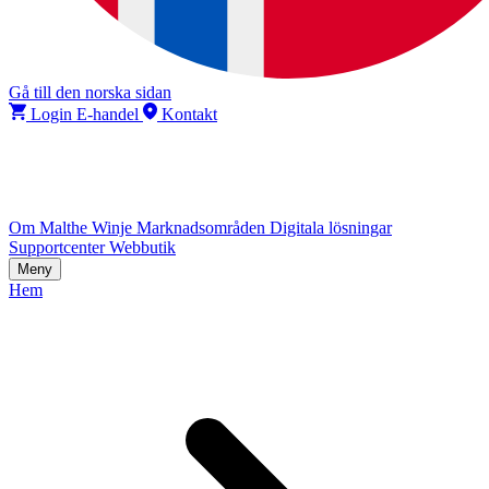
Gå till den norska sidan
Login E-handel
Kontakt
Om Malthe Winje
Marknadsområden
Digitala lösningar
Supportcenter
Webbutik
Meny
Hem