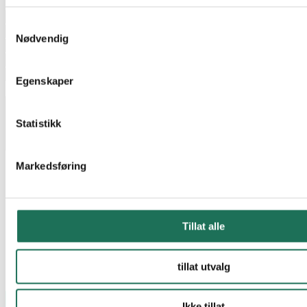
Website
Samtykkevalg
Nødvendig
Egenskaper
Jag godkänner lagring av mina personuppgifter.
*
Skicka
Statistikk
Markedsføring
Tillat alle
tillat utvalg
Ikke tillat