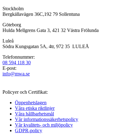
Stockholm
Bergkällavägen 36C,192 79 Sollentuna
Göteborg
Hulda Mellgrens Gata 3, 421 32 Västra Frölunda
Luleå
Södra Kungsgatan 5A, 4tr, 972 35 LULEÅ
Telefonnummer:
08 594 118 30
E-post:
info@mwa.se
Policyer och Certifikat:
Öppenhetslagen
Våra etiska riktlinjer
Våra hållbarhetsmål
Vår informations­säkerhetspolicy
Vår kvalitets- och miljöpolicy
GDPR-policy