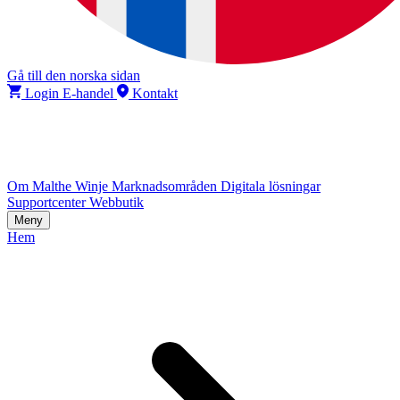
Gå till den norska sidan
Login E-handel
Kontakt
Om Malthe Winje
Marknadsområden
Digitala lösningar
Supportcenter
Webbutik
Meny
Hem