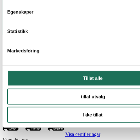
Egenskaper
Statistikk
Markedsføring
Malthe Winje Automation AB marknadsför automations- och
installationsprodukter på den svenska marknaden. Vår roll är att ge
Tillat alle
dig vårt kunnande och en god service och support på alla våra
produkter.
tillat utvalg
Denna kombination av kvalitet och support gör dig som
kund/partner konkurrenskraftig på en marknad med höga kundkrav.
Vi har valt våra produkter med omsorg både vad gäller kvalitet och
Ikke tillat
pris.
Visa certifieringar
Kontakta oss