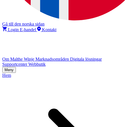
Gå till den norska sidan
Login E-handel
Kontakt
Om Malthe Winje
Marknadsområden
Digitala lösningar
Supportcenter
Webbutik
Meny
Hem