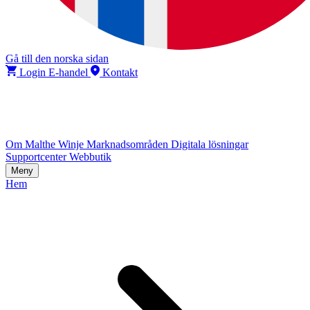
Gå till den norska sidan
Login E-handel
Kontakt
Om Malthe Winje
Marknadsområden
Digitala lösningar
Supportcenter
Webbutik
Meny
Hem