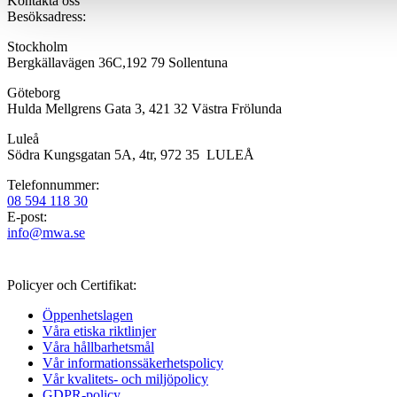
Kontakta oss
Besöksadress:
Stockholm
Bergkällavägen 36C,192 79 Sollentuna
Göteborg
Hulda Mellgrens Gata 3, 421 32 Västra Frölunda
Luleå
Södra Kungsgatan 5A, 4tr, 972 35 LULEÅ
Telefonnummer:
08 594 118 30
E-post:
info@mwa.se
Policyer och Certifikat:
Öppenhetslagen
Våra etiska riktlinjer
Våra hållbarhetsmål
Vår informations­säkerhetspolicy
Vår kvalitets- och miljöpolicy
GDPR-policy