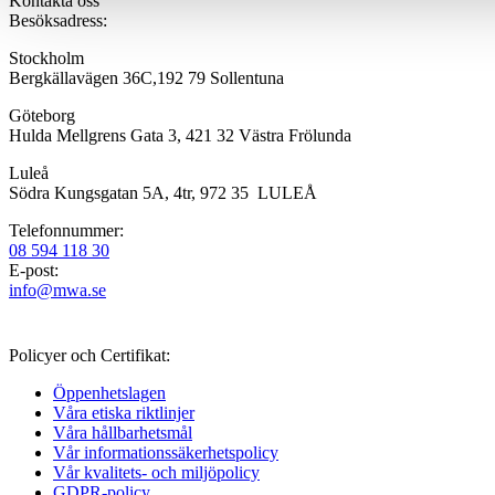
Kontakta oss
Besöksadress:
Stockholm
Bergkällavägen 36C,192 79 Sollentuna
Göteborg
Hulda Mellgrens Gata 3, 421 32 Västra Frölunda
Luleå
Södra Kungsgatan 5A, 4tr, 972 35 LULEÅ
Telefonnummer:
08 594 118 30
E-post:
info@mwa.se
Policyer och Certifikat:
Öppenhetslagen
Våra etiska riktlinjer
Våra hållbarhetsmål
Vår informations­säkerhetspolicy
Vår kvalitets- och miljöpolicy
GDPR-policy