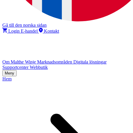
Gå till den norska sidan
Login E-handel
Kontakt
Om Malthe Winje
Marknadsområden
Digitala lösningar
Supportcenter
Webbutik
Meny
Hem