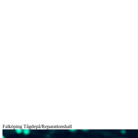
Falköping Tågdepå/Reparationshall