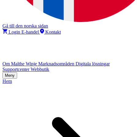
Gå till den norska sidan
Login E-handel
Kontakt
Om Malthe Winje
Marknadsområden
Digitala lösningar
Supportcenter
Webbutik
Meny
Hem