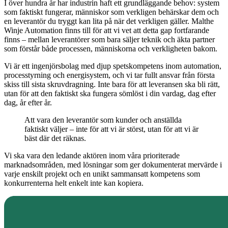
I över hundra år har industrin haft ett grundläggande behov: system
som faktiskt fungerar, människor som verkligen behärskar dem och
en leverantör du tryggt kan lita på när det verkligen gäller. Malthe
Winje Automation finns till för att vi vet att detta gap fortfarande
finns – mellan leverantörer som bara säljer teknik och äkta partner
som förstår både processen, människorna och verkligheten bakom.
Vi är ett ingenjörsbolag med djup spetskompetens inom automation,
processtyrning och energisystem, och vi tar fullt ansvar från första
skiss till sista skruvdragning. Inte bara för att leveransen ska bli rätt,
utan för att den faktiskt ska fungera sömlöst i din vardag, dag efter
dag, år efter år.
Att vara den leverantör som kunder och anställda
faktiskt väljer – inte för att vi är störst, utan för att vi är
bäst där det räknas.
Vi ska vara den ledande aktören inom våra prioriterade
marknadsområden, med lösningar som ger dokumenterat mervärde i
varje enskilt projekt och en unikt sammansatt kompetens som
konkurrenterna helt enkelt inte kan kopiera.