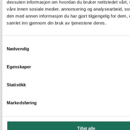
dessuten informasjon om hvordan du bruker nettstedet vårt,
Gemensamt åtagande
våre innen sosiale medier, annonsering og analysearbeid, 
Visionen ska inspirera, förplikta och vara något alla i koncernen kan
den med annen informasjon du har gjort tilgjengelig for dem, 
identifiera sig med.
samlet inn gjennom din bruk av tjenestene deres.
Med hög branschkompetens, starka värderingar och ett tydligt syfte
ska Malthe Winje Gruppen vara en ledande aktör inom våra
satsningsområden – idag och i framtiden.
Samtykkevalg
Nødvendig
Webbutik
Till E-handel
Vi har ett stort utbud av elektriska komponenter och fältutrustning av
Egenskaper
hög kvalitet från välkända leverantörer.
Statistikk
Markedsføring
Tillat alle