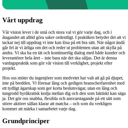
Vårt uppdrag
Vår vision lever i de små och stora val vi gör varje dag, och i
åtagandet att alltid göra saker ordentligt. I praktiken betyder det att vi
tackar nej till uppdrag vi inte kan lösa på ett bra sätt. När något ändå
går fel är vi ärliga om det och reder ut problemen utan att skylla på
andra. Vi ska ha en tät och kontinuerlig dialog med både kunder och
leverantörer hela året – inte bara när det ska säljas. Det är denna
vardagspraktik som gör vår vision till verklighet, projekt efter
projekt.
Hos oss möter du ingenjörer som medvetet har valt att gå på djupet,
inte på bredden. Vi förenar lång och gedigen branscherfarenhet med
ett tydligt ägarskap som ger korta beslutsvägar, utan en lång och
tungrodd byråkratisk kedja mellan dig och den som faktiskt kan säga
ja. Det gör oss snabba, flexibla och ansvarstagande på ett sätt som
större aktörer sällan klarar att matcha – och som du verkligen
kommer att märka i samarbetet varje dag.
Grundprinciper