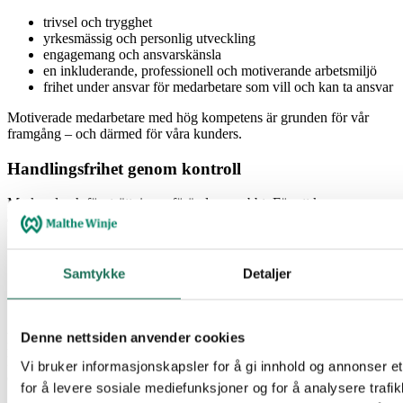
trivsel och trygghet
yrkesmässig och personlig utveckling
engagemang och ansvarskänsla
en inkluderande, professionell och motiverande arbetsmiljö
frihet under ansvar för medarbetare som vill och kan ta ansvar
Motiverade medarbetare med hög kompetens är grunden för vår
framgång – och därmed för våra kunders.
Handlingsfrihet genom kontroll
Marknad och förutsättningar förändras snabbt. För att kunna anpassa
oss måste vi ha:
tydlig styrning
förmåga att fatta snabba beslut
Samtykke
Detaljer
flexibilitet i organisationen
ett ägarskap som möjliggör korta beslutsvägar
Att våra ägare är aktiva i bolaget stärker vår beslutskraft och ger oss
Denne nettsiden anvender cookies
möjlighet att reagera snabbt och obyråkratiskt. Denna
handlingsfrihet förutsätter att alla anställda tar ansvar för kvalitet,
Vi bruker informasjonskapsler for å gi innhold og annonser et
effektivitet och stabil drift.
for å levere sosiale mediefunksjoner og for å analysere trafik