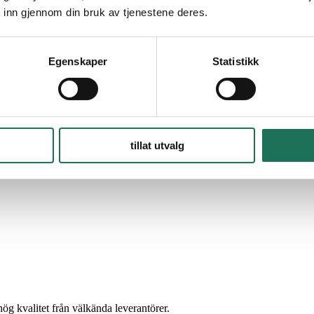
 inn gjennom din bruk av tjenestene deres.
inom automations- och installationsprodukter. I vår webbshop ka
Egenskaper
Statistikk
tillat utvalg
hög kvalitet från välkända leverantörer.