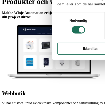
Produkter och webbutik
dem, eller som de har samlet
Malthe Winje Automation erbjuder stor bredd och hög kompetens 
Samtykkevalg
ditt projekt direkt.
Nødvendig
Ikke tillat
Webbutik
Vi har ett stort utbud av elektriska komponenter och fältutrustning av 