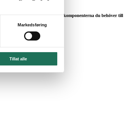
n du smidigt och enkelt beställa komponenterna du behöver till
Markedsføring
Tillat alle