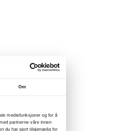
Om
iale mediefunksjoner og for å
 med partnerne våre innen
u har gjort tilgjengelig for