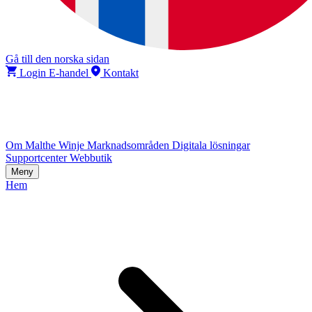
Gå till den norska sidan
Login E-handel
Kontakt
Om Malthe Winje
Marknadsområden
Digitala lösningar
Supportcenter
Webbutik
Meny
Hem