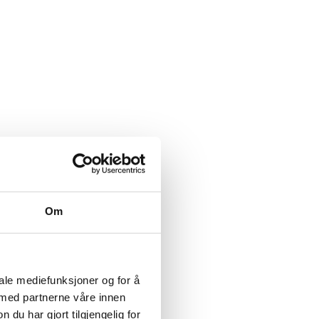
Om
iale mediefunksjoner og for å
 med partnerne våre innen
u har gjort tilgjengelig for