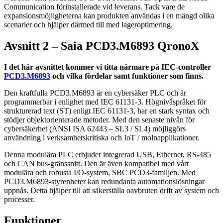
Communication förinstallerade vid leverans. Tack vare de
expansionsmöjligheterna kan produkten användas i en mängd olika
scenarier och hjälper därmed till med lageroptimering.
Avsnitt 2 – Saia PCD3.M6893 QronoX
I det här avsnittet kommer vi titta närmare på IEC-controller
PCD3.M6893
och vilka fördelar samt funktioner som finns.
Den kraftfulla PCD3.M6893 är en cybersäker PLC och är
programmerbar i enlighet med IEC 61131-3. Högnivåspråket för
strukturerad text (ST) enligt IEC 61131-3, har en stark syntax och
stödjer objektorienterade metoder. Med den senaste nivån för
cybersäkerhet (ANSI ISA 62443 – SL3 / SL4) möjliggörs
användning i verksamhetskritiska och IoT / molnapplikationer.
Denna modulära PLC erbjuder integrerad USB, Ethernet, RS-485
och CAN bus-gränssnitt. Den är även kompatibel med vårt
modulära och robusta I/O-system, SBC PCD3-familjen. Med
PCD3.M6893-styrenheter kan redundanta automationslösningar
uppnås. Detta hjälper till att säkerställa oavbruten drift av system och
processer.
Funktioner