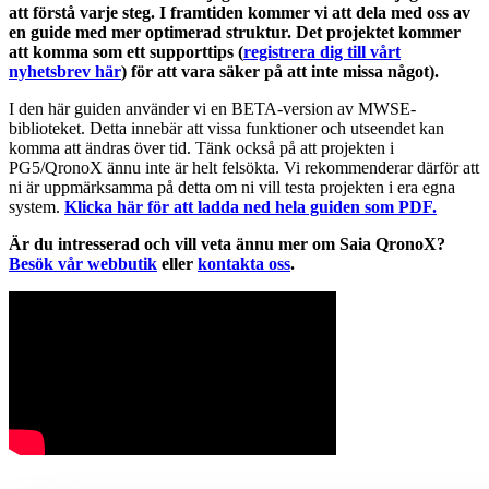
att förstå varje steg. I framtiden kommer vi att dela med oss av
en guide med mer optimerad struktur. Det projektet kommer
att komma som ett supporttips (
registrera dig till vårt
nyhetsbrev här
) för att vara säker på att inte missa något).
I den här guiden använder vi en BETA-version av MWSE-
biblioteket. Detta innebär att vissa funktioner och utseendet kan
komma att ändras över tid. Tänk också på att projekten i
PG5/QronoX ännu inte är helt felsökta. Vi rekommenderar därför att
ni är uppmärksamma på detta om ni vill testa projekten i era egna
system.
Klicka här för att ladda ned hela guiden som PDF.
Är du intresserad och vill veta ännu mer om Saia QronoX?
Besök vår webbutik
eller
kontakta oss
.