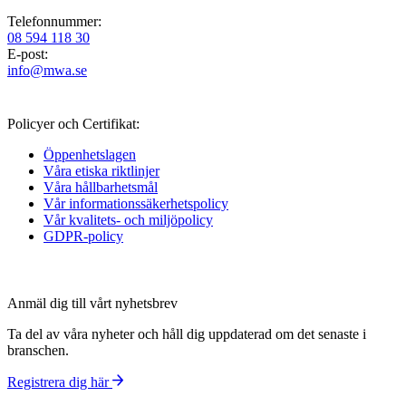
Telefonnummer:
08 594 118 30
E-post:
info@mwa.se
Policyer och Certifikat:
Öppenhetslagen
Våra etiska riktlinjer
Våra hållbarhetsmål
Vår informations­säkerhetspolicy
Vår kvalitets- och miljöpolicy
GDPR-policy
Anmäl dig till vårt nyhetsbrev
Ta del av våra nyheter och håll dig uppdaterad om det senaste i
branschen.
Registrera dig här