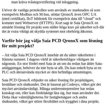
man kräva tvåstegsverifiering vid inloggning.
Utöver de vanliga protokollen som används av marknaden så som
exempelvis Modbus och M-bus, stöttar QronoX även OPC UA
(med certifikat), IIoT bibliotek för exempelvis data till “cloud” och
kommer med Webserver (HTTPS). Kort sagt är Saia QronoX en
utmärkt lösning för projekt som ställer höga krav på säkerhet och där
det är extra viktigt att skydda systemet mot obehörig åtkomst.
Varför bör jag välja Saia PCD QronoX som lösning
för mitt projekt?
– Att välja Saia PCD QronoX innebär att du sätter säkerheten i
främsta rummet. I dagens värld är säkerhetsfrågor viktigare än
någonsin. En stor fördel med Saia är att om du redan har äldre Saia-
anläggningar, behöver du inte byta ut allt. Du kan enkelt byta ut en
PLC och återanvända mycket av den befintliga utrustningen.
Saia PCD QronoX erbjuder en säker lösning för projektägare,
beställare och slutkunder. Det är baserat på Codesys, vilket gör det
mycket användarvänligt. Många underentreprenörer har redan
kunskap om, eller kan fördelaktigt lära sig, hur man använder det.
Detta ökar valmöjligheterna för fastighetsägare och andra
slutkunder, vilket ger större flexibilitet och trygghet i dina projekt.