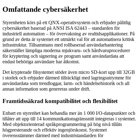
Omfattande cybersäkerhet
Styrenheten körs på ett QNX-operativsystem och erbjuder pålitlig
cybersäkerhet baserad på ANSI ISA 62443 – standarden för
industriell automation – för övervakning av realtidsapplikationer. På
grund av detta är systemet ett utmärkt val för att automatisera kritisk
infrastruktur. Tillsammans med rollbaserad användarhantering
säkerställer lämpliga moderna mjukvaru- och hårdvaruprocedurer
för kryptering och signering av program samt användardata att
endast behöriga användare har åtkomst.
Det krypterade filsystemet stöder även micro SD-kort upp till 32GB
i storlek och erbjuder därmed tillräckligt med lagringsutrymme för
användardata som trendloggar, larm- och händelsehistorik och all
annan information som genereras under drift.
Framtidssäkrad kompatibilitet och flexibilitet
Enbart en styrenhet kan behandla mer än 1 000 I/O-datapunkter och
tillåter att upp till 14 kommunikationsgränssnitt integreras i systemet.
Med objektorienterad språkprogrammering på hög nivå tillåts
högpresterande och effektiv ingenjörskonst. Systemet
överensstämmer därmed med industristandarden för