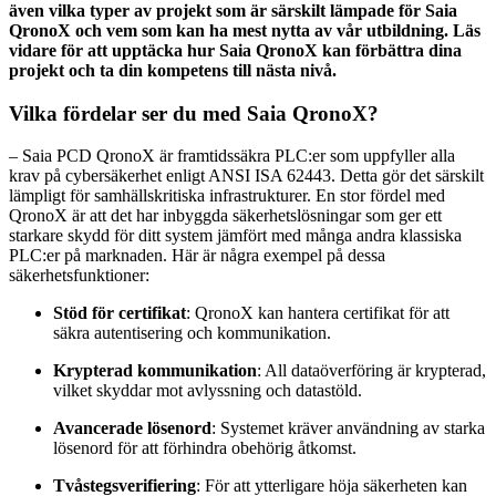
även vilka typer av projekt som är särskilt lämpade för Saia
QronoX och vem som kan ha mest nytta av vår utbildning. Läs
vidare för att upptäcka hur Saia QronoX kan förbättra dina
projekt och ta din kompetens till nästa nivå.
Vilka fördelar ser du med Saia QronoX?
– Saia PCD QronoX är framtidssäkra PLC:er som uppfyller alla
krav på cybersäkerhet enligt ANSI ISA 62443. Detta gör det särskilt
lämpligt för samhällskritiska infrastrukturer. En stor fördel med
QronoX är att det har inbyggda säkerhetslösningar som ger ett
starkare skydd för ditt system jämfört med många andra klassiska
PLC:er på marknaden. Här är några exempel på dessa
säkerhetsfunktioner:
Stöd för certifikat
: QronoX kan hantera certifikat för att
säkra autentisering och kommunikation.
Krypterad kommunikation
: All dataöverföring är krypterad,
vilket skyddar mot avlyssning och datastöld.
Avancerade lösenord
: Systemet kräver användning av starka
lösenord för att förhindra obehörig åtkomst.
Tvåstegsverifiering
: För att ytterligare höja säkerheten kan