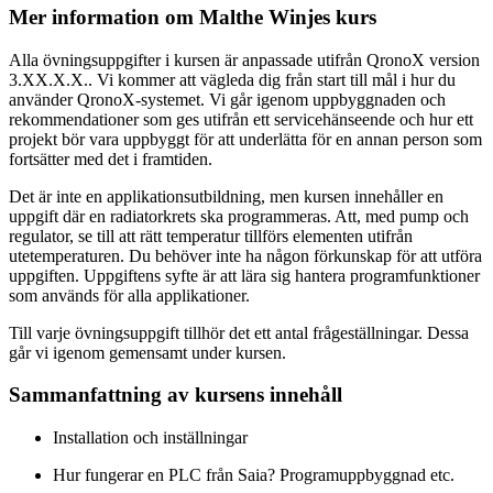
Mer information om Malthe Winjes kurs
Alla övningsuppgifter i kursen är anpassade utifrån QronoX version
3.XX.X.X.. Vi kommer att vägleda dig från start till mål i hur du
använder QronoX-systemet. Vi går igenom uppbyggnaden och
rekommendationer som ges utifrån ett servicehänseende och hur ett
projekt bör vara uppbyggt för att underlätta för en annan person som
fortsätter med det i framtiden.
Det är inte en applikationsutbildning, men kursen innehåller en
uppgift där en radiatorkrets ska programmeras. Att, med pump och
regulator, se till att rätt temperatur tillförs elementen utifrån
utetemperaturen. Du behöver inte ha någon förkunskap för att utföra
uppgiften. Uppgiftens syfte är att lära sig hantera programfunktioner
som används för alla applikationer.
Till varje övningsuppgift tillhör det ett antal frågeställningar. Dessa
går vi igenom gemensamt under kursen.
Sammanfattning av kursens innehåll
Installation och inställningar
Hur fungerar en PLC från Saia? Programuppbyggnad etc.