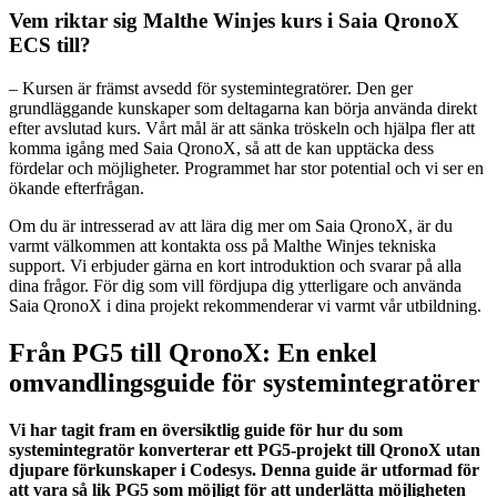
Vem riktar sig Malthe Winjes kurs i Saia QronoX
ECS till?
– Kursen är främst avsedd för systemintegratörer. Den ger
grundläggande kunskaper som deltagarna kan börja använda direkt
efter avslutad kurs. Vårt mål är att sänka tröskeln och hjälpa fler att
komma igång med Saia QronoX, så att de kan upptäcka dess
fördelar och möjligheter. Programmet har stor potential och vi ser en
ökande efterfrågan.
Om du är intresserad av att lära dig mer om Saia QronoX, är du
varmt välkommen att kontakta oss på Malthe Winjes tekniska
support. Vi erbjuder gärna en kort introduktion och svarar på alla
dina frågor. För dig som vill fördjupa dig ytterligare och använda
Saia QronoX i dina projekt rekommenderar vi varmt vår utbildning.
Från PG5 till QronoX: En enkel
omvandlingsguide för systemintegratörer
Vi har tagit fram en översiktlig guide för hur du som
systemintegratör konverterar ett PG5-projekt till QronoX utan
djupare förkunskaper i Codesys. Denna guide är utformad för
att vara så lik PG5 som möjligt för att underlätta möjligheten