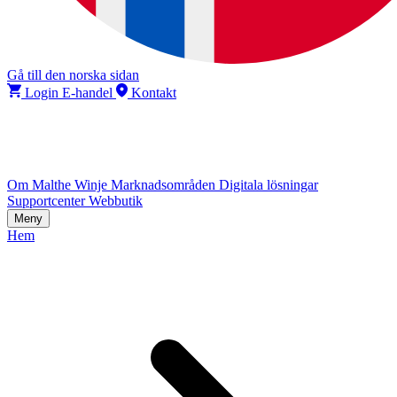
Gå till den norska sidan
Login E-handel
Kontakt
Om Malthe Winje
Marknadsområden
Digitala lösningar
Supportcenter
Webbutik
Meny
Hem