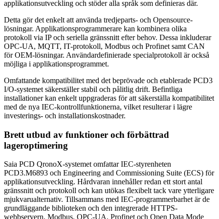
applikationsutveckling och stöder alla språk som definieras där.
Detta gör det enkelt att använda tredjeparts- och Opensource-
lösningar. Applikationsprogrammerare kan kombinera olika
protokoll via IP och seriella gränssnitt efter behov. Dessa inkluderar
OPC-UA, MQTT, IT-protokoll, Modbus och Profinet samt CAN
för OEM-lösningar. Användardefinierade specialprotokoll är också
möjliga i applikationsprogrammet.
Omfattande kompatibilitet med det beprövade och etablerade PCD3
I/O-systemet säkerställer stabil och pålitlig drift. Befintliga
installationer kan enkelt uppgraderas för att säkerställa kompatibilitet
med de nya IEC-kontrollfunktionerna, vilket resulterar i lägre
investerings- och installationskostnader.
Brett utbud av funktioner och förbättrad
lageroptimering
Saia PCD QronoX-systemet omfattar IEC-styrenheten
PCD3.M6893 och Engineering and Commissioning Suite (ECS) för
applikationsutveckling. Hårdvaran innehåller redan ett stort antal
gränssnitt och protokoll och kan utökas flexibelt tack vare ytterligare
mjukvarualternativ. Tillsammans med IEC-programmerbarhet är de
grundläggande biblioteken och den integrerade HTTPS-
webbservern, Modbus, OPC-UA, Profinet och Open Data Mode