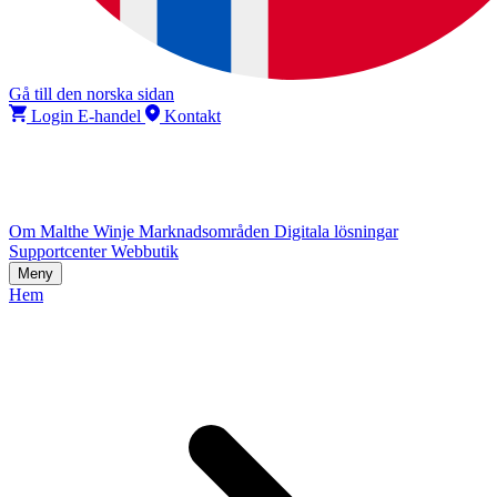
Gå till den norska sidan
Login E-handel
Kontakt
Om Malthe Winje
Marknadsområden
Digitala lösningar
Supportcenter
Webbutik
Meny
Hem