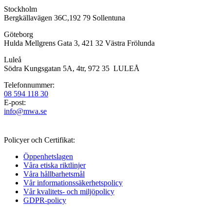
Stockholm
Bergkällavägen 36C,192 79 Sollentuna
Göteborg
Hulda Mellgrens Gata 3, 421 32 Västra Frölunda
Luleå
Södra Kungsgatan 5A, 4tr, 972 35 LULEÅ
Telefonnummer:
08 594 118 30
E-post:
info@mwa.se
Policyer och Certifikat:
Öppenhetslagen
Våra etiska riktlinjer
Våra hållbarhetsmål
Vår informations­säkerhetspolicy
Vår kvalitets- och miljöpolicy
GDPR-policy