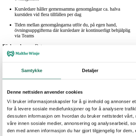
Kursledare håller gemensamma genomgångar ca. halva
kurstiden vid flera tillfällen per dag
Tiden mellan genomgångarna utför du, på egen hand,
övningsuppgifterna där kursledare är kontinuerligt behjälplig
via Teams
Förkunskaper:
Datorvana
Kostnad:
12 000 kr exkl. moms. Eventuell rabatt enligt
förutsättningar på utbildningssidan
Samtykke
Detaljer
Har du någon fråga, fundering eller önskemål angående utbildning,
klicka här
Denne nettsiden anvender cookies
Vi bruker informasjonskapsler for å gi innhold og annonser et
for å levere sosiale mediefunksjoner og for å analysere trafik
dessuten informasjon om hvordan du bruker nettstedet vårt,
våre innen sosiale medier, annonsering og analysearbeid, 
den med annen informasjon du har gjort tilgjengelig for dem, 